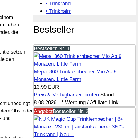
• Trinkrand
• Trinkhalm
 einem
 am Leben
Bestseller
nder, die
Bestseller Nr. 1
cht ersetzen
sie den
Mepal 360 Trinklernbecher Mio Ab 9
Monaten, Little Farm
13,99 EUR
Preis & Verfügbarkeit prüfen
Stand:
8.08.2026 - * Werbung / Affiliate-Link
cht unbedingt
iertem Obst oder
Angebot
Bestseller Nr. 2
- und
ller ist es.