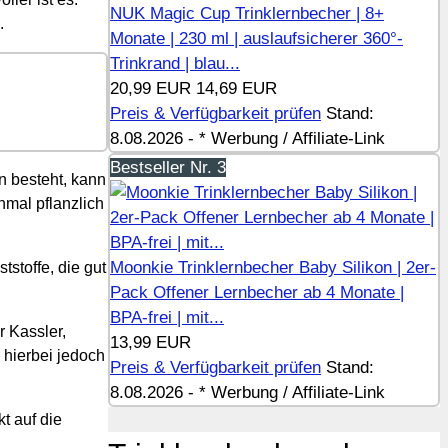
NUK Magic Cup Trinklernbecher | 8+
.
Monate | 230 ml | auslaufsicherer 360°-
Trinkrand | blau...
20,99 EUR
14,69 EUR
Preis & Verfügbarkeit prüfen
Stand:
8.08.2026 - * Werbung / Affiliate-Link
Bestseller Nr. 3
n besteht, kann
mal pflanzlich
Moonkie Trinklernbecher Baby Silikon | 2er-
tstoffe, die gut
Pack Offener Lernbecher ab 4 Monate |
BPA-frei | mit...
r Kassler,
13,99 EUR
 hierbei jedoch
Preis & Verfügbarkeit prüfen
Stand:
8.08.2026 - * Werbung / Affiliate-Link
t auf die